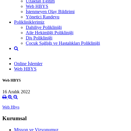
Uzaktan Eğitim
Web HBYS
İstenmeyen Olay Bildirimi
Yönetici Randevu
Polikliniklerimiz
Dahiliye Polikliniği
Aile Hekimliği Polikliniği
Diş Polikliniği
Çocuk Sağlığı ve Hastalıkları Polikliniği
Online İşlemler
Web HBYS
Web HBYS
16 Aralık 2022
Web Hbys
Kurumsal
Misyon ve Vizyonumuz