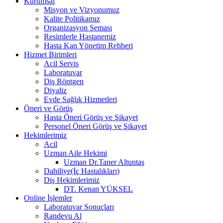
Kurumsal
Misyon ve Vizyonumuz
Kalite Politikamız
Organizasyon Şeması
Resimlerle Hastanemiz
Hasta Kan Yönetim Rehberi
Hizmet Birimleri
Acil Servis
Laboratuvar
Diş Röntgen
Diyaliz
Evde Sağlık Hizmetleri
Öneri ve Görüş
Hasta Öneri Görüş ve Şikayet
Personel Öneri Görüş ve Şikayet
Hekimlerimiz
Acil
Uzman Aile Hekimi
Uzman Dr.Taner Altuntaş
Dahiliye(İç Hastalıkları)
Diş Hekimlerimiz
DT. Kenan YÜKSEL
Online İşlemler
Laboratuvar Sonuçları
Randevu Al