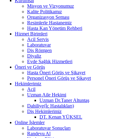
Kurumsal
Misyon ve Vizyonumuz
Kalite Politikamız
Organizasyon Şeması
Resimlerle Hastanemiz
Hasta Kan Yönetim Rehberi
Hizmet Birimleri
Acil Servis
Laboratuvar
Diş Röntgen
Diyaliz
Evde Sağlık Hizmetleri
Öneri ve Görüş
Hasta Öneri Görüş ve Şikayet
Personel Öneri Görüş ve Şikayet
Hekimlerimiz
Acil
Uzman Aile Hekimi
Uzman Dr.Taner Altuntaş
Dahiliye(İç Hastalıkları)
Diş Hekimlerimiz
DT. Kenan YÜKSEL
Online İşlemler
Laboratuvar Sonuçları
Randevu Al